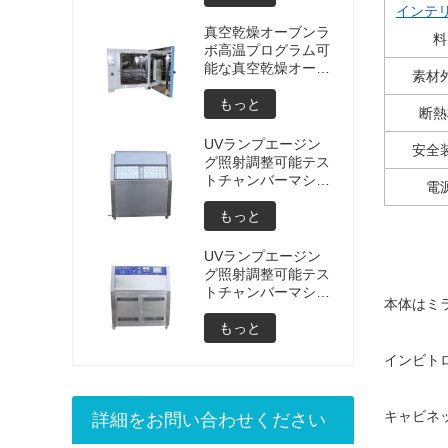
スターバッテリーテ
インテ
スター製造価格
真空乾燥オーブンラ
料
ボ高温プログラム可
能な真空乾燥オーブ
素材
ン真空デガッシング
チャンバーカスタマ
もっと
断熱
イズされたオーブン
真空乾燥装置の価格
UVランプエージン
安全
グ照射調整可能テス
トチャンバーマシン
電
UVウェザリングエ
ージングチャンバー
もっと
UV加速ウェザリン
グテスト
UVランプエージン
グ照射調整可能テス
トチャンバーマシン
本体はミ
UVウェザリングエ
ージングチャンバー
もっと
UV加速ウェザリン
インビト
グテストマシン
キャビネ
詳細をお問い合わせください