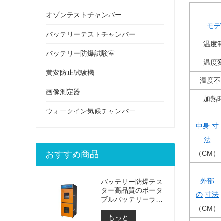
オゾンテストチャンバー
モデ
バッテリーテストチャンバー
温度
バッテリー防爆試験室
温度
黄変防止試験機
温度不
画像測定器
加熱
ウォークイン気候チャンバー
中身
寸
法
おすすめ商品
（CM）
外部
バッテリー防爆テス
ター高品質のポータ
の
寸法
ブルバッテリーラッ
プトップリチウムブ
（CM）
ラストテスト爆発テ
もっと