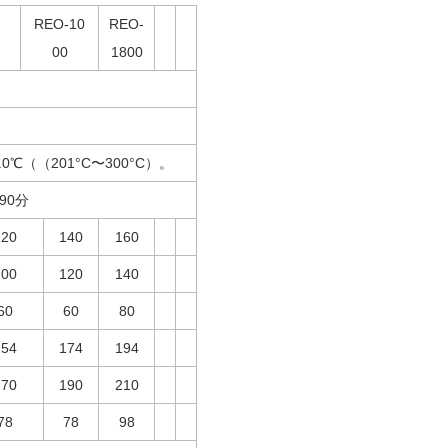
REO-10​​
REO-
00
1800
.0℃
（（
201°C
〜
300°C
）。
90分
120
140
160
100
120
140
60
60
80
154
174
194
170
190
210
78
78
98