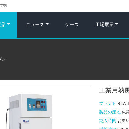
7758
製品
ニュース
ケース
工場展示
ブン
工業用熱
ブランド
REAL
製品の産地
東
納入時間
お支払