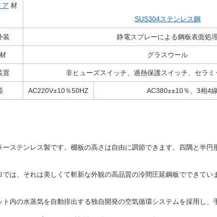
リア
材
SUS304ステンレス鋼
外装
静電スプレーによる鋼板表面処
材
グラスウール
装置
非ヒューズスイッチ、過熱保護スイッチ、セラミッ
源
AC220V±10％50HZ
AC380
±±
10％、
3相4
ラーステンレス製です。棚板の高さは自由に調節できます。四隅と半円
ロでは、それは美しくて斬新な外観の高品質の冷間圧延鋼板でできてい
ット内の水蒸気を自動排出する独自開発の空気循環システムを採用し、