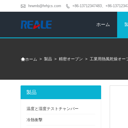

hrwmb@hrhjcs.com
+86-13712347483、+86-1371234

ホーム

>
製品
>
精密オーブン
>
工業用熱風乾燥オー
ホーム
製品
温度と湿度テストチャンバー
冷熱衝撃