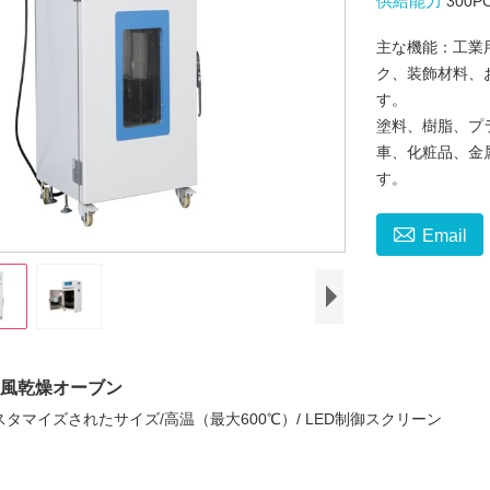
供給能力
300P
主な機能：工業
ク、装飾材料、
す。
塗料、樹脂、プ
車、化粧品、金
す。

Email
風乾燥オーブン
タマイズされたサイズ/高温（最大600℃）/ LED制御スクリーン