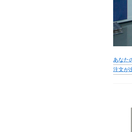
あなた
注文が