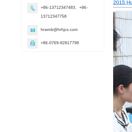
2015
+86-13712347483、+86-

13712347758
hrwmb@hrhjcs.com

+86-0769-82817798
