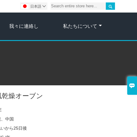

日本語

我々に連絡し
私たちについて

風乾燥オーブン
E
莞、中国
いから25日後