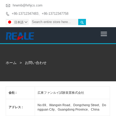

hrwmb@hrhjcs.com
+86-13712347483、+86-13712347758


日本語

Togg
ホーム
>
お問い合わせ
会社 :
広東ファンルイ試験装置株式会社
No.69、Wangxin Road、Dongcheng Street、Do
アドレス :
ngguan City、Guangdong Province、China