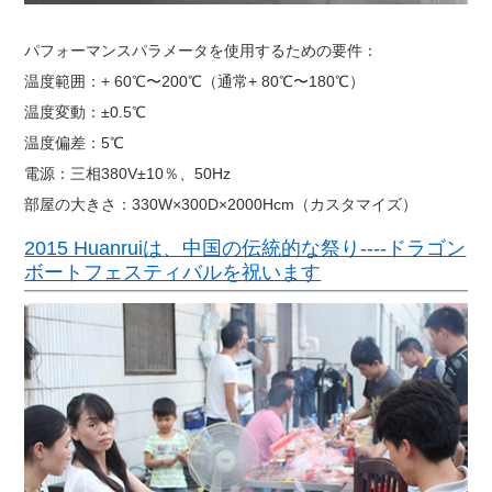
パフォーマンスパラメータを使用するための要件：
温度範囲：+ 60℃〜200℃（通常+ 80℃〜180℃）
温度変動：±0.5℃
温度偏差：5℃
電源：三相380V±10％、50Hz
部屋の大きさ：330W×300D×2000Hcm（カスタマイズ）
2015 Huanruiは、中国の伝統的な祭り----ドラゴン
ボートフェスティバルを祝います