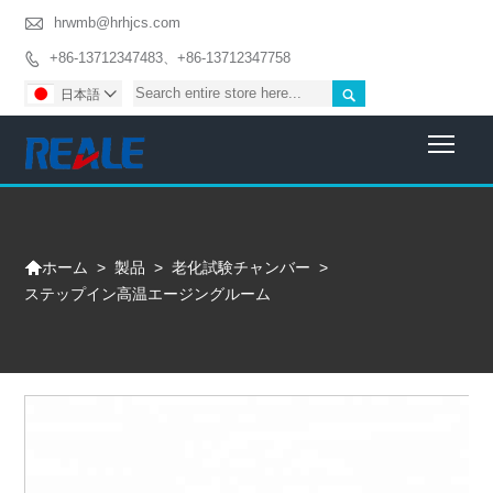

hrwmb@hrhjcs.com
+86-13712347483、+86-13712347758


日本語

Togg

>
製品
>
老化試験チャンバー
>
ホーム
ステップイン高温エージングルーム